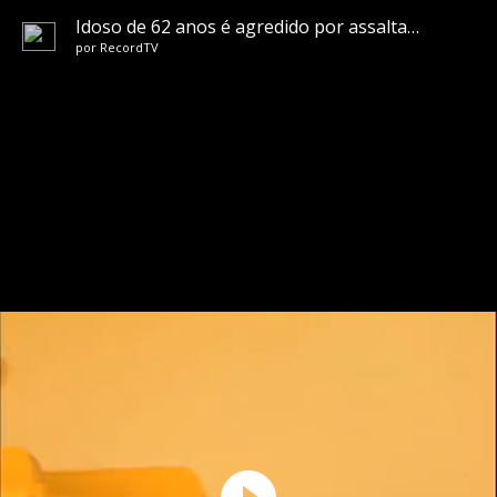
Idoso de 62 anos é agredido por assaltantes dentro de casa em Guatambu (SC)
por
RecordTV