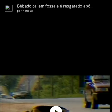
Bêbado cai em fossa e é resgatado após 24h abraçado com garrafa de cachaça
por
Notícias