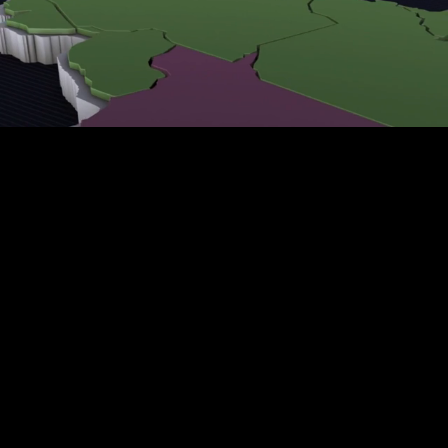
Loaded
:
100.00%
Ativar
Velocidade