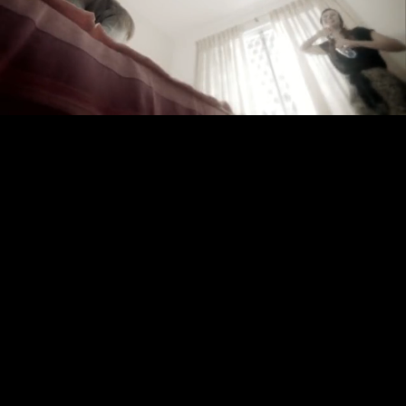
Loaded
:
78.10%
Ativar
Velocidade