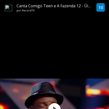
Canta Comigo Teen e A Fazenda 12 - Última Chance esquentam o Hora do Faro
10
por
RecordTV