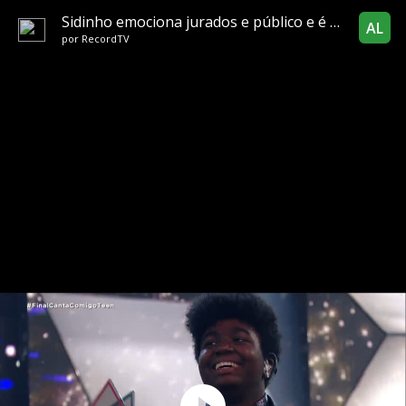
Sidinho emociona jurados e público e é eleito campeão do Canta Comigo Teen
AL
por
RecordTV