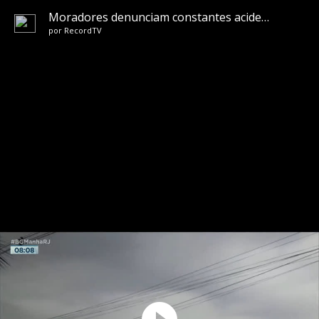
Moradores denunciam constantes acidentes de aeromodelos em Nova Iguaçu
por
RecordTV