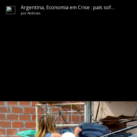
Argentina, Economia em Crise : país sofre com a pobreza herdada de governos populistas
por
Notícias