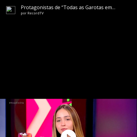
Protagonistas de “Todas as Garotas em Mim” falam sobre nova série da Record TV
por
RecordTV