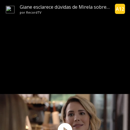
Giane esclarece dúvidas de Mirela sobre foto do passado | Tagem
A12
por
RecordTV