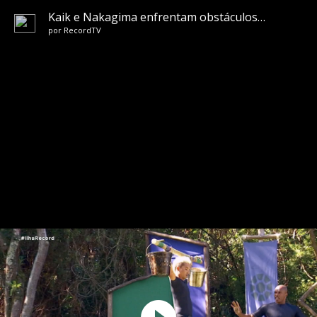
Kaik e Nakagima enfrentam obstáculos com baldes dágua furados | Ilha Record 2
por
RecordTV