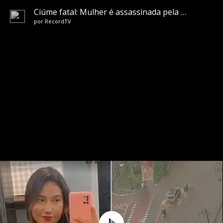
Ciúme fatal: Mulher é assassinada pela colega de trabalho após confusão em bar
por
RecordTV